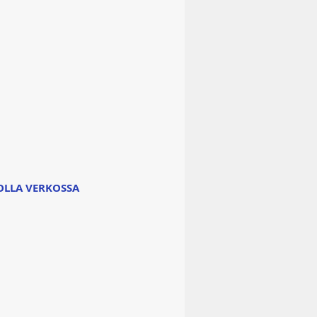
NOLLA VERKOSSA