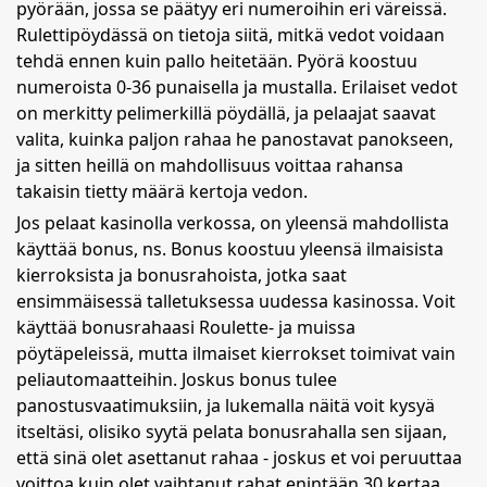
pyörään, jossa se päätyy eri numeroihin eri väreissä.
Rulettipöydässä on tietoja siitä, mitkä vedot voidaan
tehdä ennen kuin pallo heitetään. Pyörä koostuu
numeroista 0-36 punaisella ja mustalla. Erilaiset vedot
on merkitty pelimerkillä pöydällä, ja pelaajat saavat
valita, kuinka paljon rahaa he panostavat panokseen,
ja sitten heillä on mahdollisuus voittaa rahansa
takaisin tietty määrä kertoja vedon.
Jos pelaat kasinolla verkossa, on yleensä mahdollista
käyttää bonus, ns. Bonus koostuu yleensä ilmaisista
kierroksista ja bonusrahoista, jotka saat
ensimmäisessä talletuksessa uudessa kasinossa. Voit
käyttää bonusrahaasi Roulette- ja muissa
pöytäpeleissä, mutta ilmaiset kierrokset toimivat vain
peliautomaatteihin. Joskus bonus tulee
panostusvaatimuksiin, ja lukemalla näitä voit kysyä
itseltäsi, olisiko syytä pelata bonusrahalla sen sijaan,
että sinä olet asettanut rahaa - joskus et voi peruuttaa
voittoa kuin olet vaihtanut rahat enintään 30 kertaa