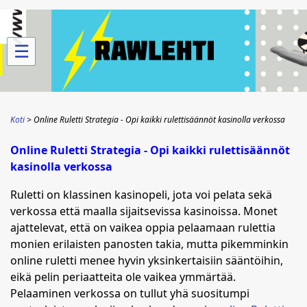
☰
Koti
Online Ruletti Strategia - Opi kaikki rulettisäännöt kasinolla verkossa
Online Ruletti Strategia - Opi kaikki rulettisäännöt
kasinolla verkossa
Ruletti on klassinen kasinopeli, jota voi pelata sekä
verkossa että maalla sijaitsevissa kasinoissa. Monet
ajattelevat, että on vaikea oppia pelaamaan rulettia
monien erilaisten panosten takia, mutta pikemminkin
online ruletti menee hyvin yksinkertaisiin sääntöihin,
eikä pelin periaatteita ole vaikea ymmärtää.
Pelaaminen verkossa on tullut yhä suositumpi